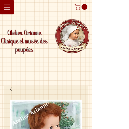
Atelier Arianne
Clinique et musée des
poupées