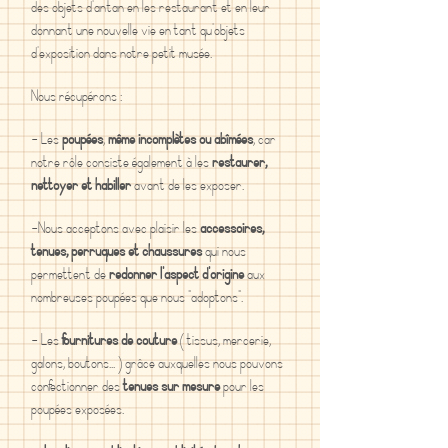
des objets d'antan en les restaurant et en leur
donnant une nouvelle vie en tant qu'objets
d'exposition dans notre petit musée.
Nous récupérons :
- Les
poupées
,
même incomplètes ou abîmées
, car
notre rôle consiste également à les
restaurer,
nettoyer et habiller
avant de les exposer.
-Nous acceptons avec plaisir les
accessoires,
tenues, perruques et chaussures
qui nous
permettent de
redonner l'aspect d'origine
aux
nombreuses poupées que nous "adoptons".
- Les
fournitures de couture
( tissus, mercerie,
galons, boutons... ) grâce auxquelles nous pouvons
confectionner des
tenues sur mesure
pour les
poupées exposées.