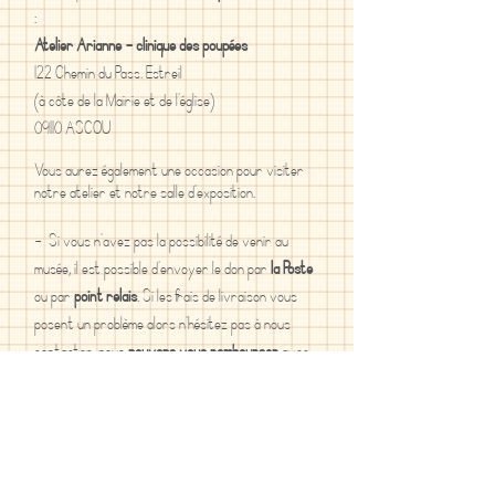
:
Atelier Arianne - clinique des poupées
122 Chemin du Pass. Estreil
(à côte de la Mairie et de l'église)
09110 ASCOU
Vous aurez également une occasion pour visiter
notre atelier et notre salle d'exposition.
- Si vous n'avez pas la possibilité de venir au
musée, il est possible d'envoyer le don par
la Poste
ou par
point relais
. Si les frais de livraison vous
posent un problème alors n'hésitez pas à nous
contacter, nous
pouvons vous rembourser
avec
plaisir
les frais de l'envoi.
Merci à tous ceux qui ont apporté leur soutien à
notre petit musée