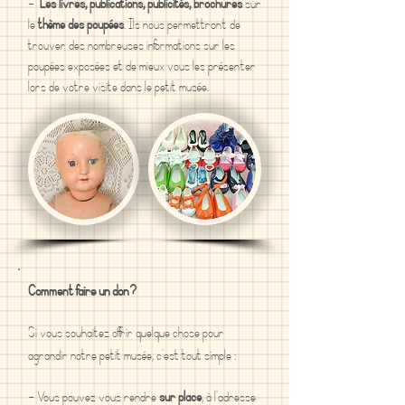
-
Les livres, publications, publicités, brochures
sur
le
thème des poupées
. Ils nous permettront de
trouver des nombreuses informations sur les
poupées exposées et de mieux vous les présenter
lors de votre visite dans le petit musée.
Comment faire un don ?
Si vous souhaitez offrir quelque chose pour
agrandir notre petit musée, c'est tout simple :
- Vous pouvez vous rendre
sur place
, à l'adresse