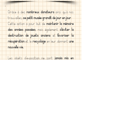
Grâce à des
nombreux donateurs
ainsi qu'à nos
trouvailles,
ce petit musée grandit de jour en jour
.
Cette action a pour but de
maintenir la mémoire
des années passées
, mais également
d'éviter la
destruction de jouets anciens
et
favoriser la
récupération
et le
recyclage
en leur donnant
une
nouvelle vie.
Les objets d'exposition ne sont
jamais mis en
vente.