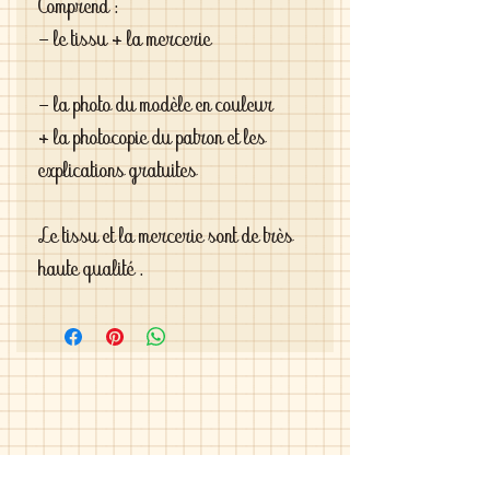
Comprend :

- le tissu + la mercerie

- la photo du modèle en couleur 

+ la photocopie du patron et les 
explications gratuites

Le tissu et la mercerie sont de très 
haute qualité .