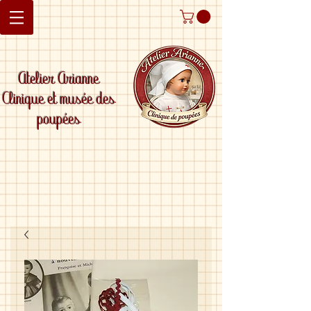
Atelier Arianne
Clinique et musée des
poupées