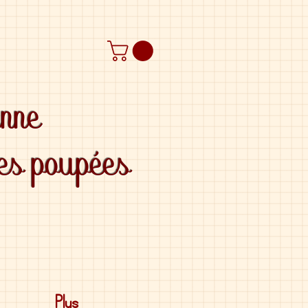
anne
des poupées
Plus