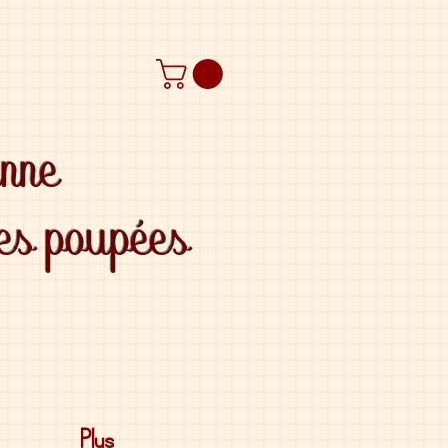
anne
des poupées
Plus