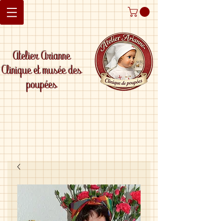
Atelier Arianne
Clinique et musée des
poupées