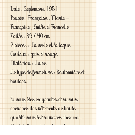
Date : Septembre 1951
Poupée : Françoise , Marie - 
Françoise , Emilie et Francette
Taille : 39 / 40 cm
2 pièces : La veste et la toque
Couleur : gris et rouge
Matériau : Laine
Le type de fermeture : Boutonnière et 
boutons
Si vous êtes exigeantes et si vous 
cherchez des vêtements de haute 
qualité vous le trouverez chez moi . 
C'est de la vraie haute couture pour 