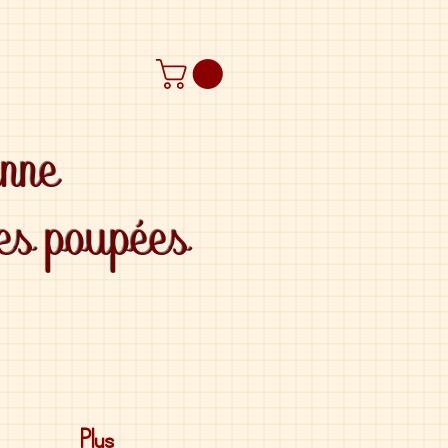
anne
des poupées
Plus