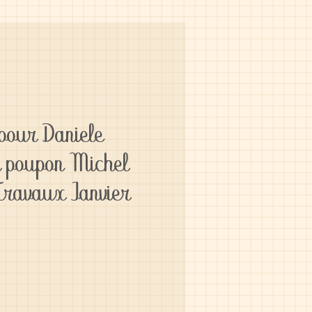
pour Daniele
 poupon Michel
ravaux Janvier