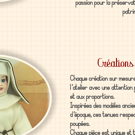
passion pour la préservati
patri
Création
Chaque création sur mesure 
l’atelier avec une attention 
et aux proportions.
Inspirées des modèles ancie
d’époque, ces tenues respect
poupées.
Chaque pièce est unique et t