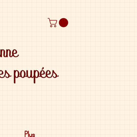
anne
des poupées
Plus