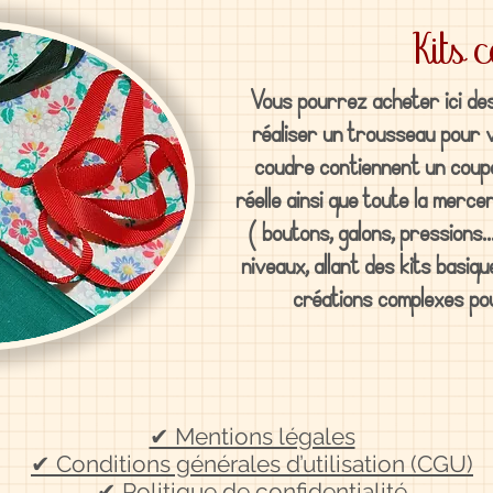
Kits 
Vous pourrez acheter ici de
réaliser un trousseau pour 
coudre contiennent un coupon
réelle ainsi que toute la merce
( boutons, galons, pressions..
niveaux, allant des kits basiq
créations complexes po
✔ Mentions légales
✔ Conditions générales d’utilisation (CGU)
✔ Politique de confidentialité