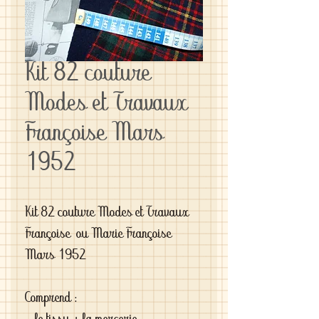
Kit 82 couture
Modes et Travaux
Françoise Mars
1952
Kit 82 couture Modes et Travaux 
Françoise  ou Marie Françoise  
Mars 1952
Comprend :