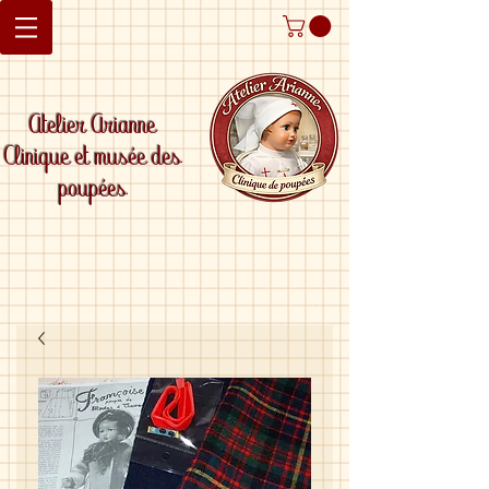
Atelier Arianne
Clinique et musée des
poupées