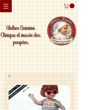
Atelier Arianne
Clinique et musée des
poupées