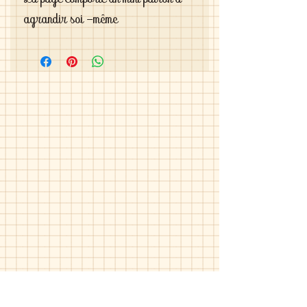
La page comporte un mini patron à 
agrandir soi -même