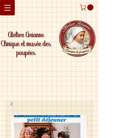
Atelier Arianne
Clinique et musée des
poupées