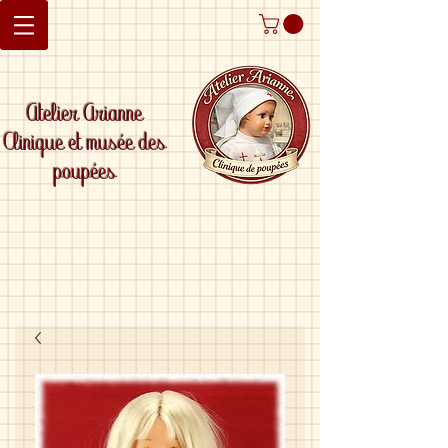
Atelier Arianne
Clinique et musée des
poupées