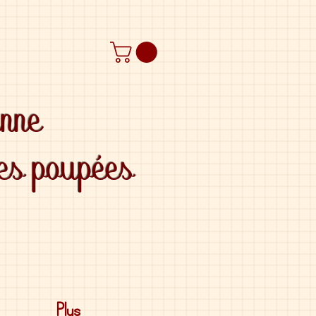
anne
des poupées
Plus