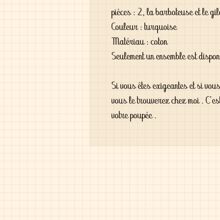
pièces : 2, la barboteuse et le gil
Couleur : turquoise
Matériau : coton
Seulement un ensemble est dispo
Si vous êtes exigeantes et si vou
vous le trouverez chez moi . C'es
votre poupée .