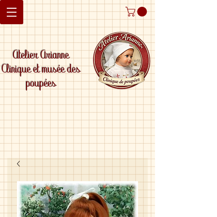
Atelier Arianne
Clinique et musée des
poupées