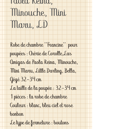
Paola Reina,
Minouche, Mini
Maru, LD
Robe de chambre ''Francine'' pour
poupées : Chérie de Corolle,Las
Amigas de Paola Reina, Minouche,
Mini Maru, Little Darling, Bella,
Gégé 32-34 cm
La taille de la poupée : 32-34 cm
1 pièces : la robe de chambre
Couleur : blanc, bleu ciel et rose
bonbon
Le type de fermeture : boutons