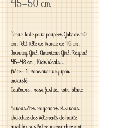
45-50 cm
Tenue Jade pour poupées Gotz de 50
cm, Petit Fille de France de 46 cm,
Journey Girl, American Girl, Raynal
45-48 cm , Kidz'n'cats...
Pièce : 1, robe avec un jupon
incrusté
Couleurs : rose fushia, noir, blanc
Si vous êtes exigeantes et si vous
cherchez des vêtements de haute
qualité vous le trouverez chez moi .
C'est de la vraie haute couture pour