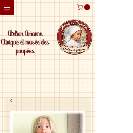
Atelier Arianne
Clinique et musée des
poupées