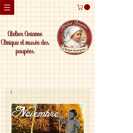
Atelier Arianne
Clinique et musée des
poupées