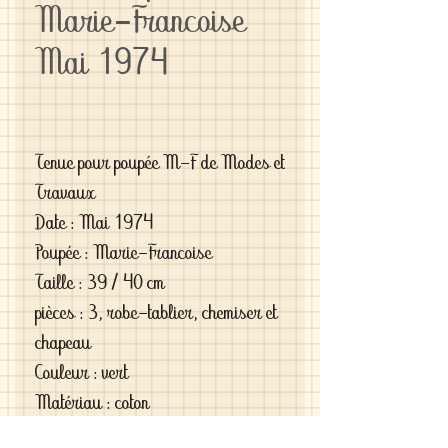
Marie-Francoise
Mai 1974
Tenue pour poupée M-F de Modes et
Travaux
Date : Mai 1974
Poupée : Marie-Francoise
Taille : 39 / 40 cm
pièces : 3, robe-tablier, chemiser et
chapeau
Couleur : vert
Matériau : coton