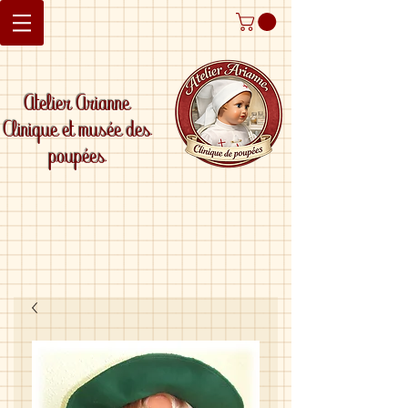
Atelier Arianne
Clinique et musée des
poupées