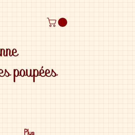
anne
des poupées
Plus