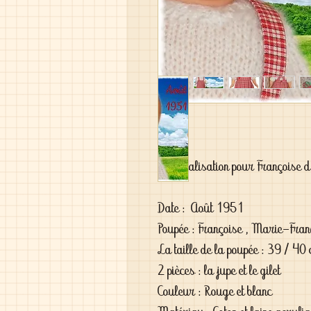
Ma réalisation pour Françoise 
Date :  Août 1951

Poupée : Françoise , Marie-Françoi
La taille de la poupée : 39 / 40 
2 pièces : la jupe et le gilet 

Couleur : Rouge et blanc
