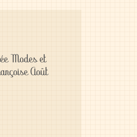
pée Modes et
ançoise Août