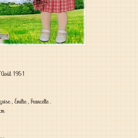
d'Août 1951

se , Émilie , Francette .

cm
