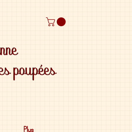
anne
des poupées
Plus