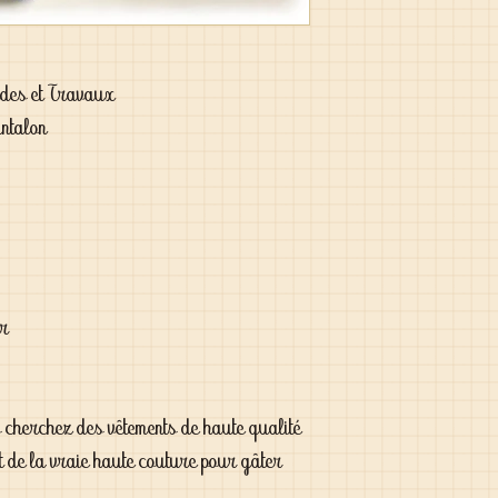
des et Travaux
ntalon
er
s cherchez des vêtements de haute qualité
t de la vraie haute couture pour gâter