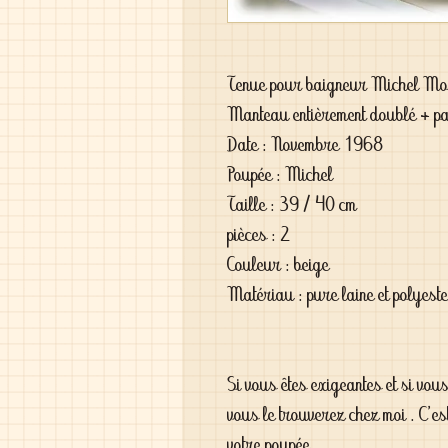
Tenue pour baigneur Michel Mo
Manteau entièrement doublé + pa
Date : Novembre 1968
Poupée : Michel
Taille : 39 / 40 cm
pièces : 2
Couleur : beige
Matériau : pure laine et polyest
Si vous êtes exigeantes et si vou
vous le trouverez chez moi . C'es
votre poupée .