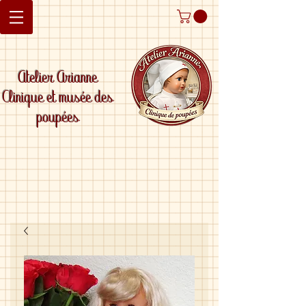
Atelier Arianne
Clinique et musée des
poupées