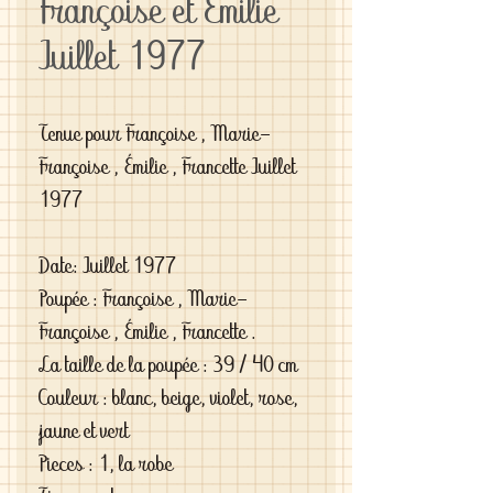
Françoise et Emilie
Juillet 1977
Tenue pour Françoise , Marie-
Françoise , Émilie , Francette Juillet
1977
Date: Juillet 1977
Poupée : Françoise , Marie-
Françoise , Émilie , Francette .
La taille de la poupée : 39 / 40 cm
Couleur : blanc, beige, violet, rose,
jaune et vert
Pieces : 1, la robe