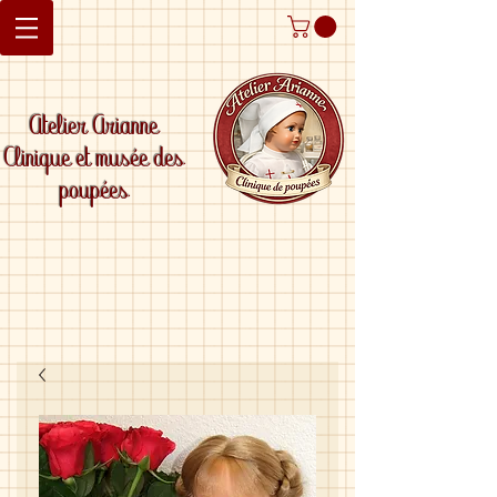
Atelier Arianne
Clinique et musée des
poupées