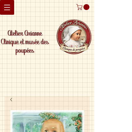
Atelier Arianne
Clinique et musée des
poupées