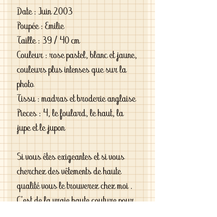
Date : Juin 2003
Poupée : Emilie
Taille : 39 / 40 cm
Couleur : rose pastel, blanc et jaune,
couleurs plus intenses que sur la
photo
Tissu : madras et broderie anglaise
Pieces : 4, le foulard, le haut, la
jupe et le jupon
Si vous êtes exigeantes et si vous
cherchez des vêtements de haute
qualité vous le trouverez chez moi .
C'est de la vraie haute couture pour
gâter votre poupée .