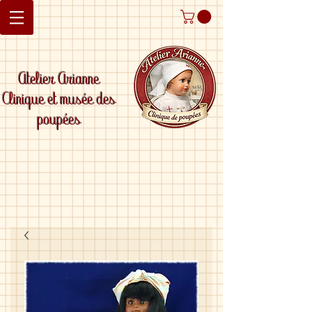
Atelier Arianne
Clinique et musée des
poupées