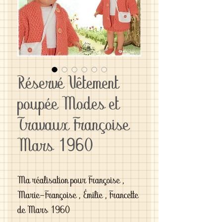
Réservé Vêtement
poupée Modes et
Travaux Françoise
Mars 1960
Ma réalisation pour Françoise , 
Marie-Françoise , Émilie , Francette 
de Mars 1960
