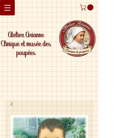
Atelier Arianne
Clinique et musée des
poupées