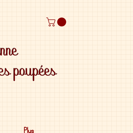
anne
des poupées
Plus