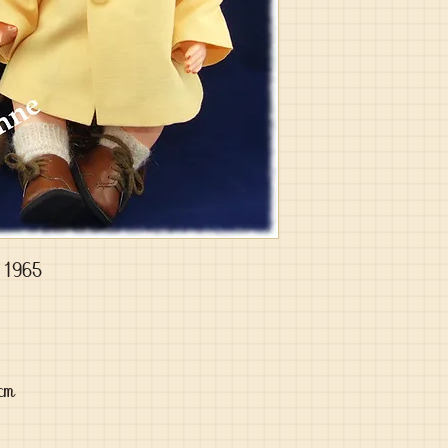
e 1965
 cm