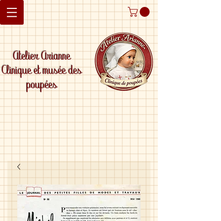
Atelier Arianne
Clinique et musée des
poupées