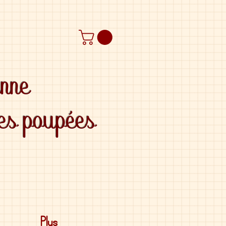
anne
des poupées
Plus