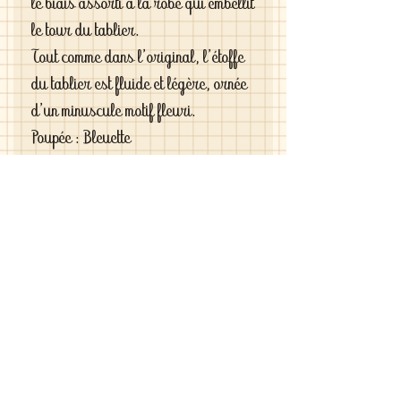
le biais assorti à la robe qui embellit
le tour du tablier.
Tout comme dans l'original, l'étoffe
du tablier est fluide et légère, ornée
d'un minuscule motif fleuri.
Poupée : Bleuette
Taille : 27 cm
Pièces : 2 , la robe et le tablier
Coloris : rouge grénat et blanc cassé
Tissu: fine popeline d'époque
Si vous êtes exigeantes et si vous
cherchez des vêtements de haute
qualité vous le trouverez chez moi .
C'est de la vraie haute couture pour