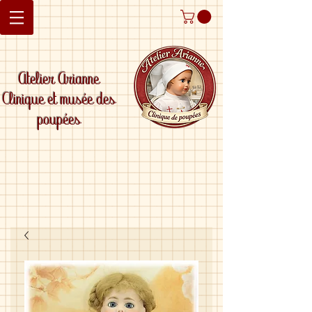
Atelier Arianne
Clinique et musée des
poupées