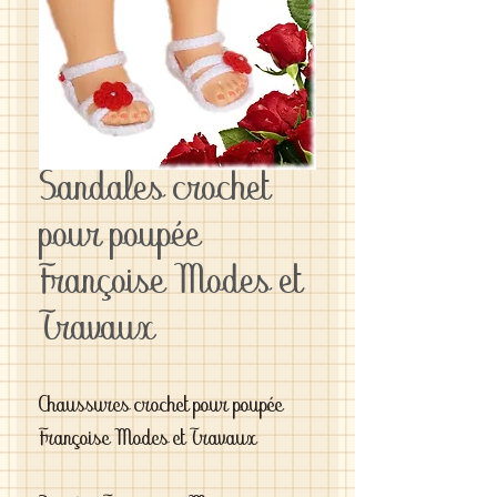
Sandales crochet
pour poupée
Françoise Modes et
Travaux
Chaussures crochet pour poupée
Françoise Modes et Travaux