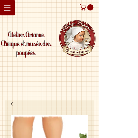
Atelier Arianne
Clinique et musée des
poupées