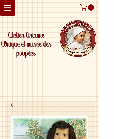
Atelier Arianne
Clinique et musée des
poupées