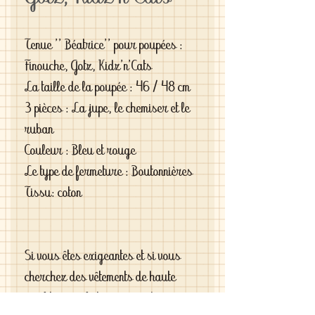
Tenue '' Béatrice'' pour poupées :
Finouche, Gotz, Kidz'n'Cats
La taille de la poupée : 46 / 48 cm
3 pièces : La jupe, le chemiser et le
ruban
Couleur : Bleu et rouge
Le type de fermeture : Boutonnières
Tissu: coton
Si vous êtes exigeantes et si vous
cherchez des vêtements de haute
qualité vous le trouverez chez moi .