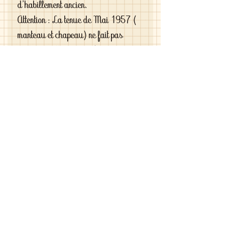
d'habillement ancien.
Attention : La tenue de Mai 1957 (
manteau et chapeau) ne fait pas
partie de cette annonce !
Si vous êtes exigeantes et si vous
cherchez des vêtements de haute
qualité vous le trouverez chez moi .
C'est de la vraie haute couture pour
gâter votre poupée .