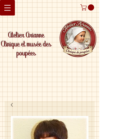
Atelier Arianne
Clinique et musée des
poupées