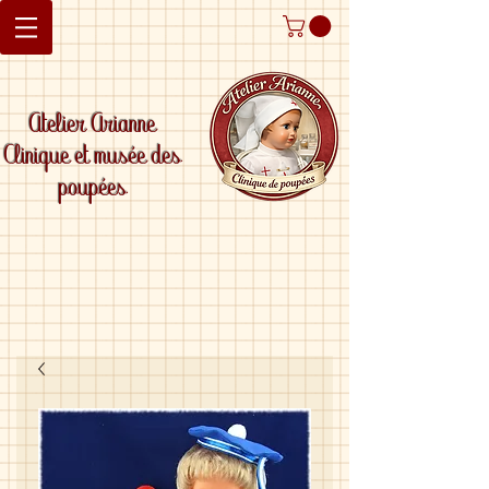
Atelier Arianne
Clinique et musée des
poupées