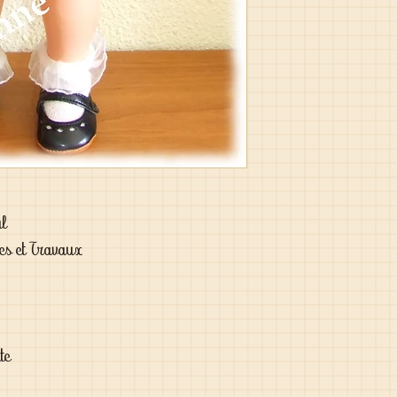
al
es et Travaux
te