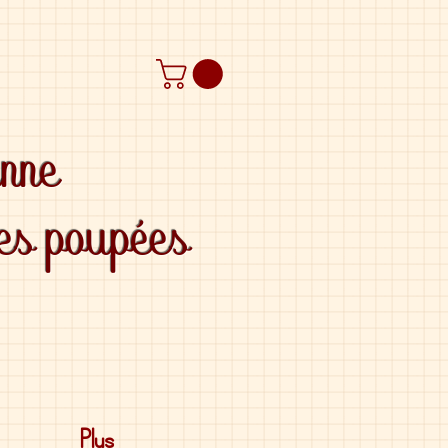
anne
des poupées
Plus