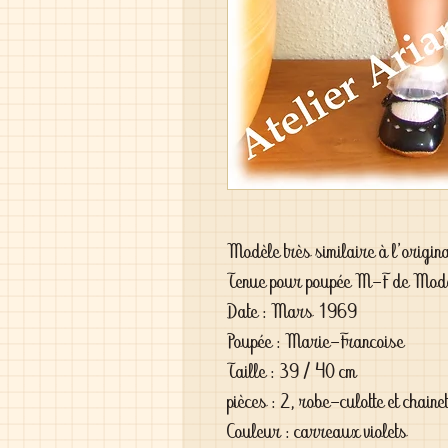
Modèle très similaire à l'origin
Tenue pour poupée M-F de Mod
Date : Mars 1969
Poupée : Marie-Francoise
Taille : 39 / 40 cm
pièces : 2, robe-culotte et chainet
Couleur : carreaux violets