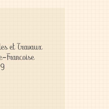
es et Travaux
e-Francoise
69