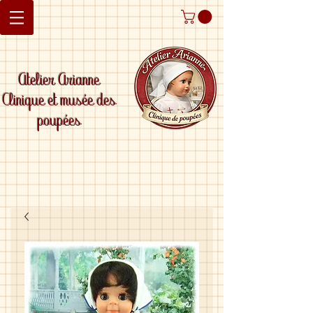
Atelier Arianne
Clinique et musée des
poupées