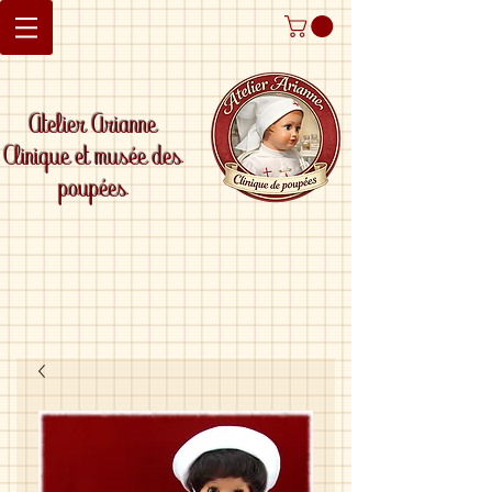
Atelier Arianne
Clinique et musée des
poupées