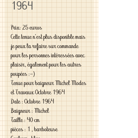
1964
Prix: 25 euros
Cette tenue n'est plus disponible mais
je peux la refaire sur commande
pour les personnes intéressées avec
plaisir, également pour les autres
poupées :-)
Tenue pour baigneur Michel Modes
et Travaux Octobre 1964
Date : Octobre 1964
Baigneur : Michel
Taille : 40 cm
pièces : 1 , barboteuse