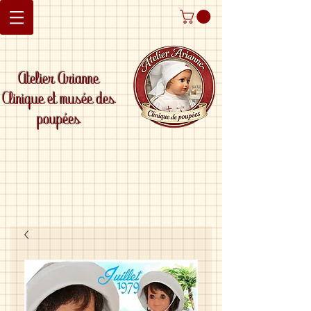
Atelier Arianne
Clinique et musée des
poupées