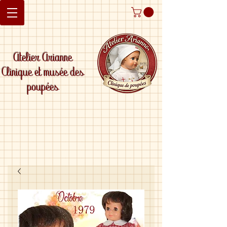
Atelier Arianne
Clinique et musée des
poupées