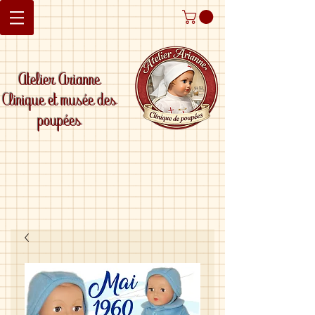
Atelier Arianne
Clinique et musée des
poupées