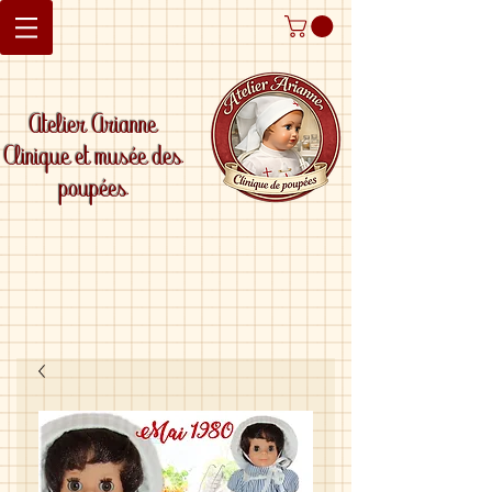
Atelier Arianne
Clinique et musée des
poupées