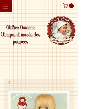
Atelier Arianne
Clinique et musée des
poupées